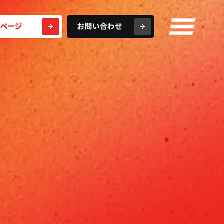
ページ
お問い合わせ
トップページ
BtoBグロースサービス
DMJの広告戦略
顧客の成長実績ストーリー
代表メッセージ
経営理念
会社概要